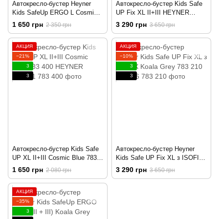
Автокресло-бустер Heyner
Автокресло-бустер Kids Safe
Kids SafeUp ERGO L Cosmic
UP Fix XL II+III HEYNER
Blue 793 400 189544
783110 188714
1 650 грн
3 290 грн
2 350 грн
3 650 грн
АКЦИЯ
АКЦИЯ
−21%
−10%
3
3
3
3
Автокресло-бустер Kids Safe
Автокресло-бустер Heyner
UP XL II+III Cosmic Blue 783
Kids Safe UP Fix XL з ISOFIX
400 HEYNER 189541
Koala Grey 783 210 189696
1 650 грн
3 290 грн
2 080 грн
3 650 грн
АКЦИЯ
−35%
3