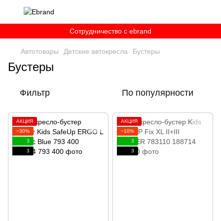
Сотрудничество c ebrand
Автотовары
Детские автокресла
Бустеры
Бустеры
Фильтр
По популярности
АКЦИЯ
АКЦИЯ
−30%
−10%
3
3
3
3