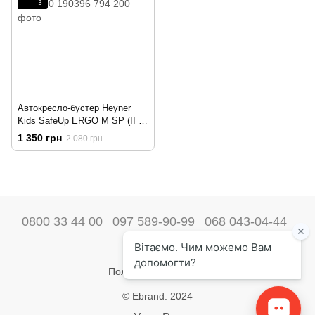
3
Автокресло-бустер Heyner
Kids SafeUp ERGO M SP (II +
III) Koala Grey 794 200 190396
1 350 грн
2 080 грн
0800 33 44 00
097 589-90-99
068 043-04-44
Наши контакты
Полная версия сайта
© Ebrand. 2024