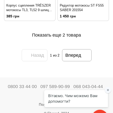
Корпус сцепления TRÉSZER
Редуктор мотокосы ST FS55
мотокосы TL3, TL52 9 шлицев
SABER 201554
штанга 26мм 201685
385 грн
1 450 грн
Показать еще 2 товара
Назад
Вперед
1
из 2
0800 33 44 00
097 589-90-99
068 043-04-44
Наши контакты
Полная версия сайта