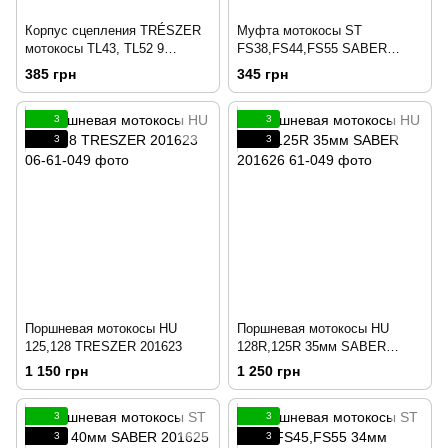
Корпус сцепления TRÉSZER
Муфта мотокосы ST
мотокосы TL43, TL52 9
FS38,FS44,FS55 SABER
шлицев штанга 28мм 201684
201686
385 грн
345 грн
3
3
3
3
Поршневая мотокосы HU
Поршневая мотокосы HU
125,128 TRESZER 201623
128R,125R 35мм SABER
201626
1 150 грн
1 250 грн
3
3
3
3