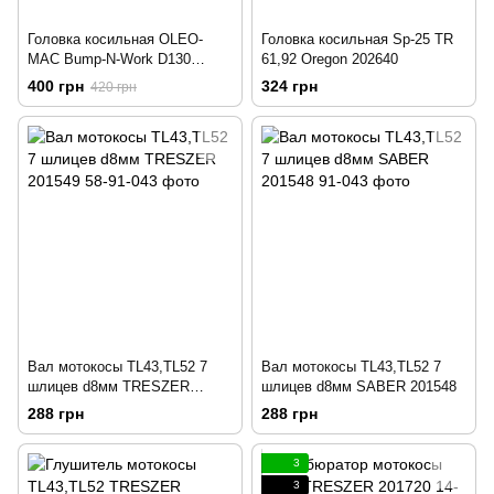
Головка косильная OLEO-
Головка косильная Sp-25 TR
MAC Bump-N-Work D130
61,92 Oregon 202640
M8x1,25 199968
400 грн
324 грн
420 грн
Вал мотокосы TL43,TL52 7
Вал мотокосы TL43,TL52 7
шлицев d8мм TRESZER
шлицев d8мм SABER 201548
201549
288 грн
288 грн
3
3