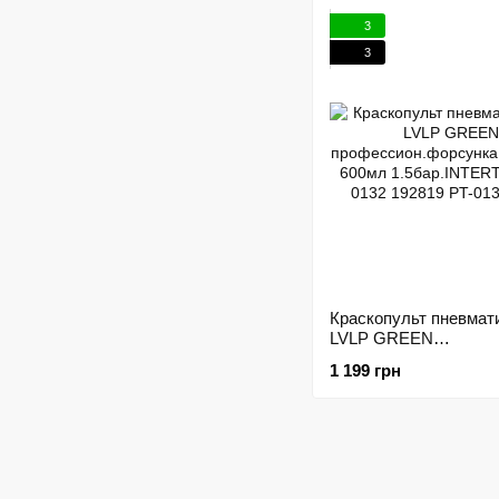
3
3
Краскопульт пневмат
LVLP GREEN
профессион.форсунка
1 199 грн
бачок 600мл
1.5бар.INTERTOOL P
192819