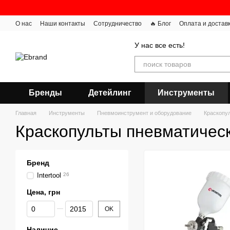
Перейти к основному контенту
О нас
Наши контакты
Сотрудничество
🔥 Блог
Оплата и достав
У нас все есть!
Бренды
Детейлинг
Инструменты
Главная
Инструменты
Пневмоинструмент и оборудование
Краскопу
Краскопульты пневматичес
Бренд
Intertool
26
Цена, грн
От Цена, грн
До Цена, грн
OK
Наличие