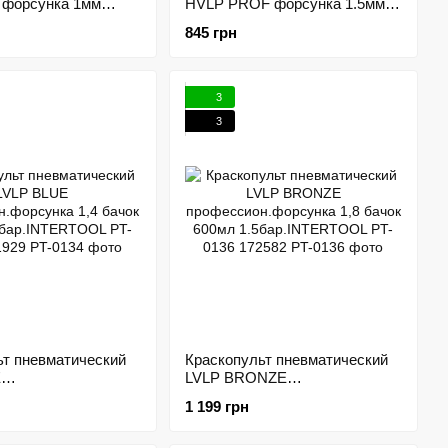
 форсунка 1мм
HVLP PROF форсунка 1.5мм
аст.бачок 125мл
верхний пласт.бачок 600мл
845 грн
RTOOL PT-0121
3бар.INTERTOOL PT-0110
172571
3
3
ьт пневматический
Краскопульт пневматический
E
LVLP BRONZE
н.форсунка 1,4
профессион.форсунка 1,8
1 199 грн
мл
бачок 600мл
TERTOOL PT-0134
1.5бар.INTERTOOL PT-0136