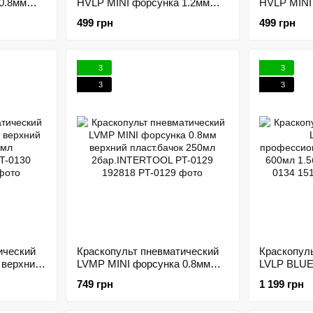
0.8мм
HVLP MINI форсунка 1.2мм
HVLP MINI
125мл
верхний пласт.бачок 125мл
верхний пл
499 грн
499 грн
0101
3бар.INTERTOOL PT-0122
3бар.INTE
194565
194564
3
3
3
3
ический
Краскопульт пневматический
Краскопул
 верхний
LVMP MINI форсунка 0.8мм
LVLP BLU
верхний пласт.бачок 250мл
профессио
749 грн
1 199 грн
0130
2бар.INTERTOOL PT-0129
бачок 600
192818
1.5бар.IN