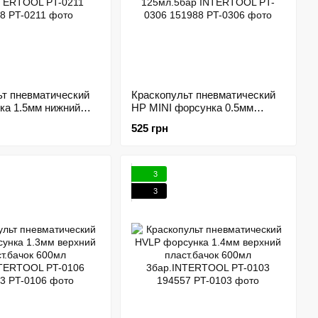
ьт пневматический
Краскопульт пневматический
ка 1.5мм нижний
HP MINI форсунка 0.5мм
ский бачок 1000мл.
верхний метал.бачок
525 грн
RTOOL PT-0211
125мл.5бар INTERTOOL PT-
0306 151988
3
3