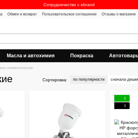
Сотрудничество c ebrand
ка
Обмен и возврат
Пользовательское соглашение
Отзывы о магазине
Масла и автохимия
Покраска
Автотовар
льты пневматические
кие
по популярности
сначала деше
Сортировка:
3
3