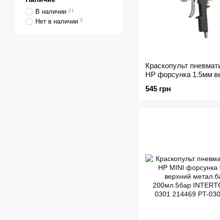
В наличии
21
Нет в наличии
5
Краскопульт пневмат
HP форсунка 1.5мм в
пласт.бачок 600мл 5b
545 грн
3регул.INTERTOOL P
151740