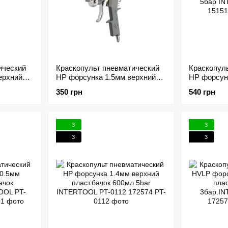
ический
Краскопульт пневматический
Краскопул
ерхний
HP форсунка 1.5мм верхний
HP форсун
ar
пласт.бачок 600мл 5bar
металличе
350 грн
540 грн
T-0210
INTERTOOL PT-0204 172577
5бар INTE
151518
3
3
3
3