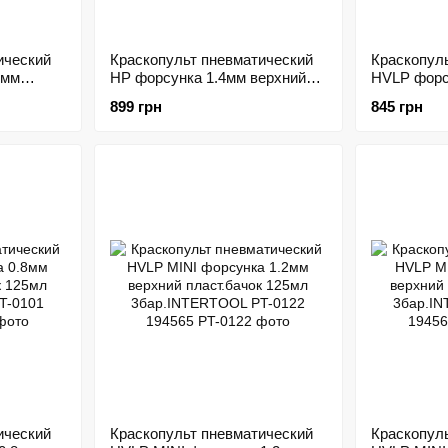
ический
Краскопульт пневматический
Краскопул
5мм
HP форсунка 1.4мм верхний
HVLP форс
пласт.бачок 600мл 5bar
пласт.бачо
899 грн
845 грн
OL PT-
INTERTOOL PT-0112 172574
3бар.INTE
172573
ический
Краскопульт пневматический
Краскопул