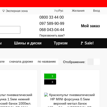
Укр
Рус
Желания
Вход
💡 Эксперная зона
0800 33 44 00
097 589-90-99
Мой заказ
068 043-04-44
Перезвонить вам?
ы
Шины и диски
Туризм
🚩 Sale!
вле
сначала дороже
по названию
Отображение:
3
3