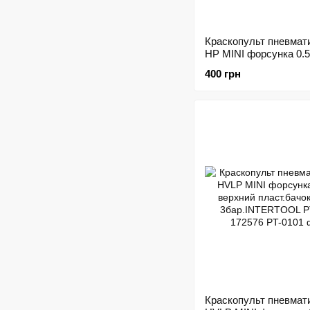
Краскопульт пневмат
HP MINI форсунка 0.
верхний метал.бачок
400 грн
200мл.5бар INTERTO
0301 214469
Краскопульт пневмат