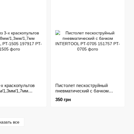
172582
-х краскопультов
Пистолет пескоструйный
м/1,3мм/1,7мм
пневматический с бачком
 PT-1505 197917
INTERTOOL PT-0705 151757
350 грн
казать все