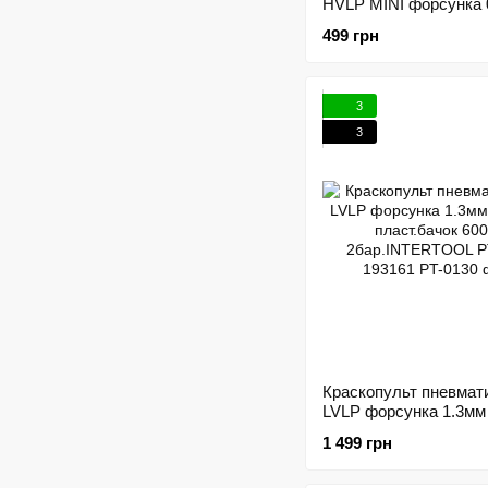
HVLP MINI форсунка 
верхний пласт.бачок 
499 грн
3бар.INTERTOOL PT-
172576
3
3
Краскопульт пневмат
LVLP форсунка 1.3мм
пласт.бачок 600мл
1 499 грн
2бар.INTERTOOL PT-
193161