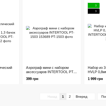
151929
3
3
ический
Аэрограф мини с набором
Набор из 3
аксессуаров INTERTOOL PT-
HVLP 0,8м
 1,3
1503 153689
INTERTOOL
399 грн
1 999 грн
T-0132
Назад
1
2
Вперед
По