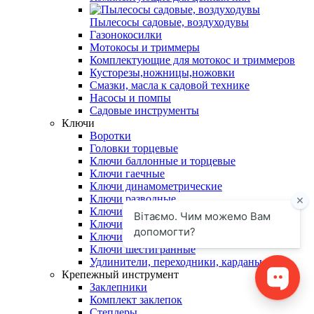
Пылесосы садовые, воздуходувы
Газонокосилки
Мотокосы и триммеры
Комплектующие для мотокос и триммеров
Кусторезы,ножницы,ножовки
Смазки, масла к садовой технике
Насосы и помпы
Садовые инструменты
Ключи
Воротки
Головки торцевые
Ключи баллонные и торцевые
Ключи гаечные
Ключи динамометрические
Ключи разводные
Ключи свечные
Ключи с трещоткой
Ключи трубные
Ключи шестигранные
Удлинители, переходники, карданы
Крепежный инструмент
Заклепники
Комплект заклепок
Степлеры