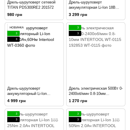
Дрель-шуруповерт сетевой
Дрель-шуруповерт
TITAN PDS300RE2 201572
аккумуляторная Li-Ion 18В
35Nm 1.5Ач INTERTOOL WT-
980 грн
3 299 грн
0328 192862
НОВИНКА
3
3
3
3
Дрель-шуруповерт
Дрель электрическая 500Вт 0-
аккумуляторный Li-Ion
2400об/мин 0.8-10мм
20В,2.0Ач,60Нм Intertool
INTERTOOL WT-0115 192853
4 999 грн
1 270 грн
3
3
3
3