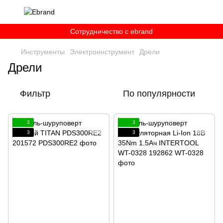
Сотрудничество c ebrand
Инструменты
Электроинструмент
Дрели
Дрели
Фильтр
По популярности
3
3
3
3