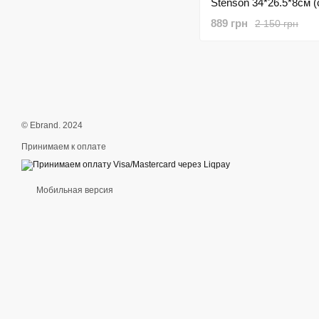
Stenson 34*26.5*8см (
переходником) R1685
889 грн
2 150 грн
© Ebrand. 2024
Принимаем к оплате
Мобильная версия