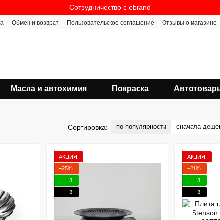
Сотрудничество c ebrand
ка
Обмен и возврат
Пользовательское соглашение
Отзывы о магазине
Масла и автохимия
Покраска
Автотовар
по популярности
сначала деше
Сортировка:
АКЦИЯ
АКЦИЯ
−25%
−21%
3
3
3
3