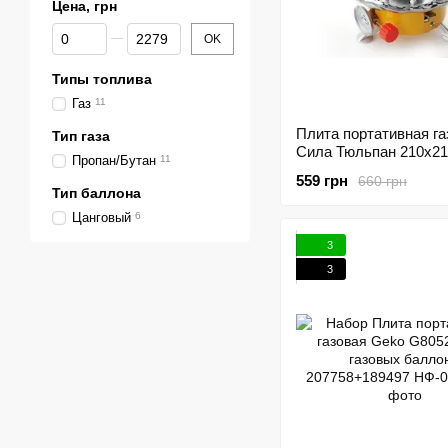
Цена, грн
От Цена, грн
До Цена, грн
OK
Типы топлива
Газ
11
Плита портативная га
Тип газа
Сила Тюльпан 210х2
Пропан/Бутан
11
207158
559 грн
660 грн
Тип баллона
Цанговый
6
3
3