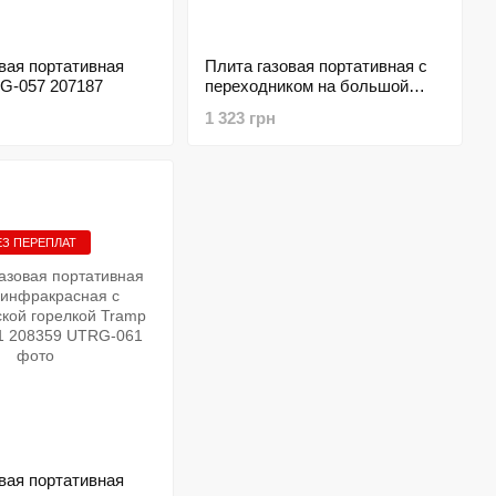
вая портативная
Плита газовая портативная с
G-057 207187
переходником на большой
баллон Tramp UTRG-058
1 323 грн
207188
ЕЗ ПЕРЕПЛАТ
вая портативная