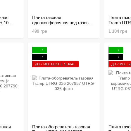
вная
Плита газовая
Плита газо
+ 10
одноконфорочная под газовые
Tramp UTR
баллоны бутан и пропан-бутан
499 грн
1 104 грн
INTERTOOL GS-0001 176224
7
7
7
7
ДО 7 МЕС БЕЗ ПЕРЕПЛАТ
ДО 7 МЕС Б
ивная
Плита-обогреватель газовая
Плита газо