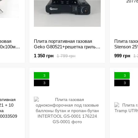
зовая
Плита портативная газовая
Плита газо
10х100мм
Geko G80521+решетка гриль
Stenson 25
207758
207789
1 350 грн
999 грн
1 799 грн
1 
3
3
3
3