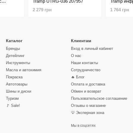
c
Tramp UTRG-036 207957
Tramp инф
6 207790
керамическ
2 279 грн
1 764 грн
UTRG-061 
Каталог
Клиентам
Бренды
Вход в личный кабинет
Детейлинг
О нас
Инструменты
Наши контакты
Масла и автохимия
Сотрудничество
Покраска
🔥 Блог
Автотовары
Оплата и доставка
Шины и диски
Обмен и возврат
Туризм
Пользовательское соглашение
🚩 Sale!
Отзывы о магазине
💡 Эксперная зона
Мы в соцсетях