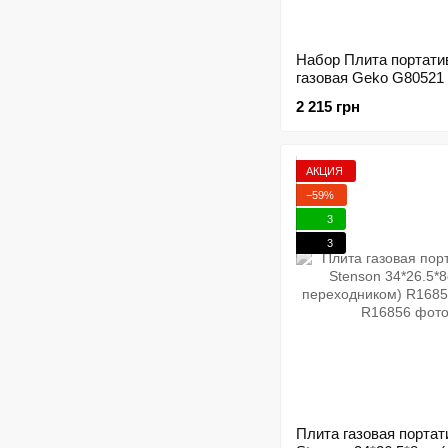
Набор Плита портати
газовая Geko G80521 
газовых баллона
2 215 грн
207758+189497
АКЦИЯ
−59%
3
3
Плита газовая портат