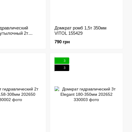
идравлический
Домкрат ромб 1,5т 350мм
бутылочный 2т
VITOL 155429
OL 155439
790 грн
3
3