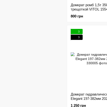
Домкрат ромб 1,5т 35
трещоткой VITOL 155
800 грн
3
3
Домкрат гидравличес
Elegant 197-382мм 20
1 250 грн