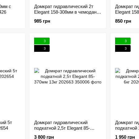
0мм с
Домкрат гидравлический 2т
Домкрат ги
426
Elegant 158-308мм в чемодане
Elegant 15
202651
985 грн
850 грн
3
3
3
3
кий 5т
Домкрат гидравлический
Домкрат г
2654
подкатной 2,5т Elegant 85-
подкатной 
370мм 13кг 202663
300мм 6кг 
3 800 грн
1 950 грн