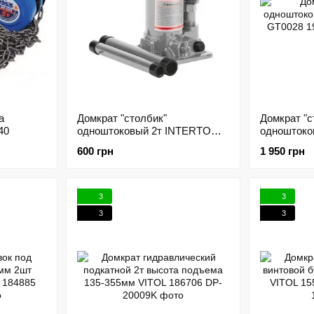
а
Домкрат "столбик"
Домкрат "с
40
одноштоковый 2т INTERTOOL
одноштоко
GT0021 192798
INTERTOOL
600 грн
1 950 грн
3
3
3
3