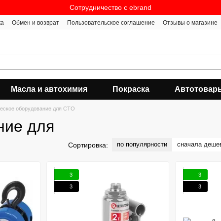
Сотрудничество c ebrand
ка
Обмен и возврат
Пользовательское соглашение
Отзывы о магазине
Масла и автохимия
Покраска
Автотовар
еское оборудование для СТО
ние для
по популярности
сначала деше
Сортировка:
3
3
3
3