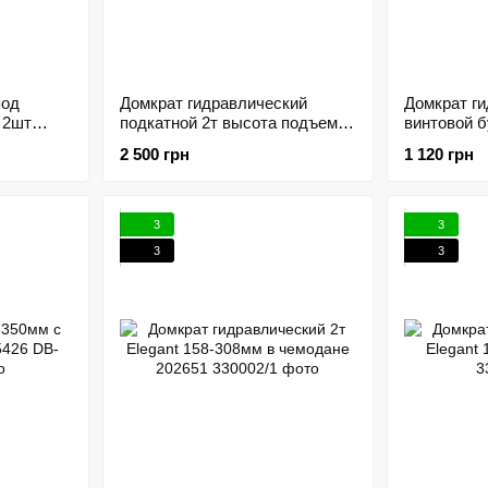
под
Домкрат гидравлический
Домкрат г
 2шт
подкатной 2т высота подъема
винтовой 
184885
135-355мм VITOL 186706
385мм VIT
2 500 грн
1 120 грн
3
3
3
3