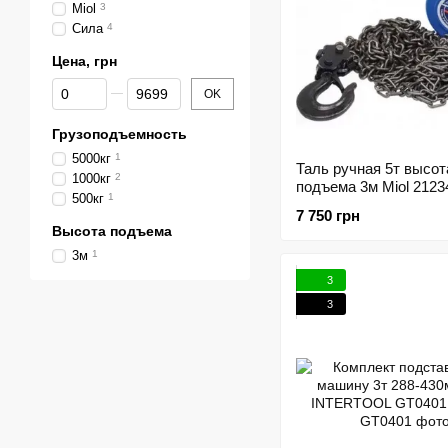
Miol
3
Сила
4
Цена, грн
От Цена, грн
До Цена, грн
OK
Грузоподъемность
5000кг
1
Таль ручная 5т высот
1000кг
2
подъема 3м Miol 2123
500кг
1
7 750 грн
Высота подъема
3м
1
3
3