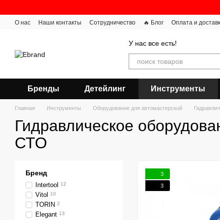
Перейти к основному контенту
О нас
Наши контакты
Сотрудничество
🔥 Блог
Оплата и достав
У нас все есть!
Бренды
Детейлинг
Инструменты
Главная
Инструменты
Оборудование для автомастерской
Гидравлич
Гидравлическое оборудова
СТО
Бренд
3
Intertool
12
3
Vitol
10
TORIN
2
Elegant
13