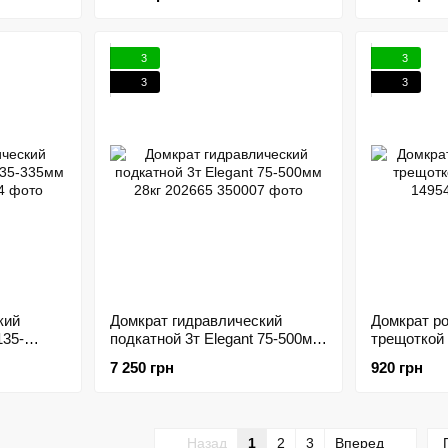
3
3
3
3
кий
Домкрат гидравлический
Домкрат ро
135-
подкатной 3т Elegant 75-500мм
трещоткой 
28кг 202665
149548
7 250 грн
920 грн
Назад
1
2
3
Вперед