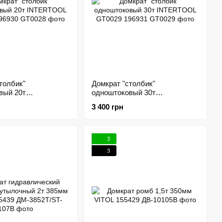
толбик"
Домкрат "столбик"
вый 20т
одноштоковый 30т
 GT0028 196930
INTERTOOL GT0029 196931
3 400 грн
3
3