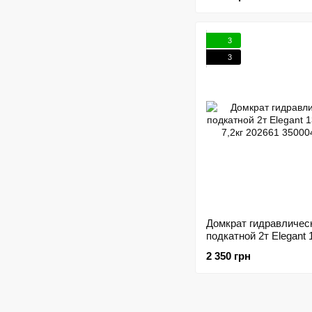
3
3
Домкрат гидравличес
подкатной 2т Elegant 
335мм 7,2кг 202661
2 350 грн