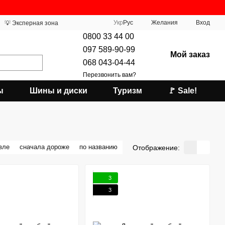
Укр
Рус
Желания
Вход
💡 Эксперная зона
0800 33 44 00
097 589-90-99
Мой заказ
068 043-04-44
Перезвонить вам?
ы
Шины и диски
Туризм
🚩 Sale!
вле
сначала дороже
по названию
Отображение:
3
3