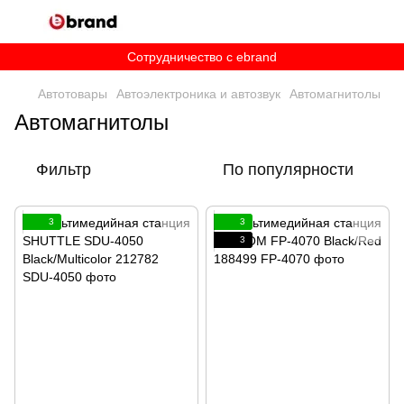
Сотрудничество c ebrand
Автотовары
Автоэлектроника и автозвук
Автомагнитолы
Автомагнитолы
Фильтр
По популярности
3
3
3