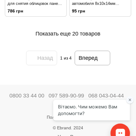
для снятия облицовок панели
автомобиля 8х10х14мм
5ед. TOPTUL JGAS0501
l=200м YATO YT-0842 203768
786 грн
95 грн
154529
Показать еще 20 товаров
Назад
Вперед
1
из 4
0800 33 44 00
097 589-90-99
068 043-04-44
Наши контакты
Полная версия сайта
© Ebrand. 2024