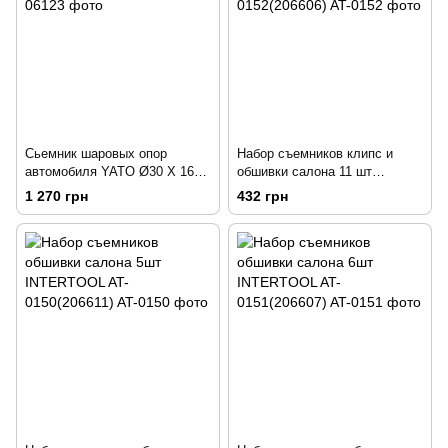
Сьемник шаровых опор
Набор съемников клипс и
автомобиля YATO Ø30 X 160
обшивки салона 11 шт
X 36-75 ММ 203657
INTERTOOL AT-0152(206606)
1 270 грн
432 грн