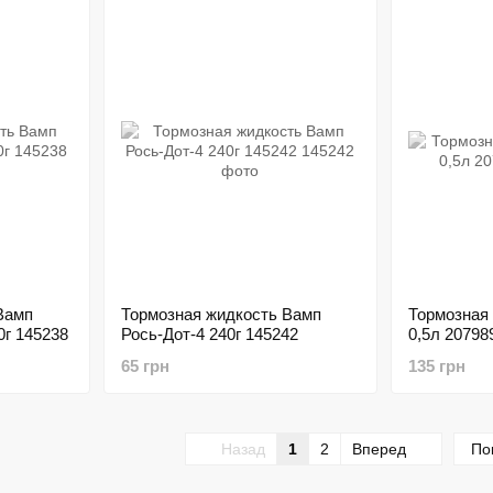
Вамп
Тормозная жидкость Вамп
Тормозная
0г 145238
Рось-Дот-4 240г 145242
0,5л 20798
65 грн
135 грн
Назад
1
2
Вперед
По