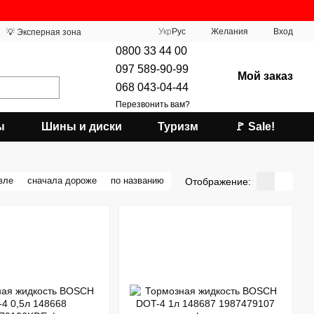
Укр
Рус
Желания
Вход
💡 Эксперная зона
0800 33 44 00
097 589-90-99
Мой заказ
068 043-04-44
Перезвонить вам?
ы
Шины и диски
Туризм
🚩 Sale!
вле
сначала дороже
по названию
Отображение: