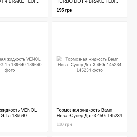
T 4 BRAKE FLUID
TURBO DOT 4 BRAKE FLUID
299
500мл 212297
195 грн
 жидкость VENOL
Тормозная жидкость Вамп
.G.1л 189640
Нева -Супер Дот-3 450г 145234
110 грн