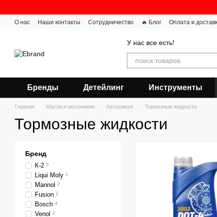
Перейти к основному контенту
О нас
Наши контакты
Сотрудничество
🔥 Блог
Оплата и достав
У нас все есть!
Бренды
Детейлинг
Инструменты
Главная
Масла и автохимия
Автохимия
Тормозные жидкости
Тормозные жидкости
Бренд
К-2
5
Liqui Moly
1
Mannol
2
Fusion
2
Bosch
4
Venol
2