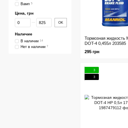
Вамп
5
Цена, грн
От Цена, грн
До Цена, грн
OK
Наличие
Тормозная жидкость
В наличии
14
DOT-4 0,455л 203585
Нет в наличии
7
295 грн
3
3