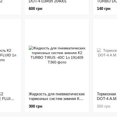
52
DOT-4 0,849л 204001
TURBO DO
250мл 212
600 грн
140 грн
K2
Жидкость для пневматических
Тормозная
 FLUID
тормозных систем зимняя K2
DOT-4 A.M
TURBO TIRUS -40C 1л 191409
300 грн
350 грн