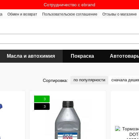
Сотрудничество c ebrand
ка
Обмен и возврат
Пользовательское соглашение
Отзывы о магазине
Масла и автохимия
Покраска
Автотовар
по популярности
сначала деше
Сортировка:
3
3