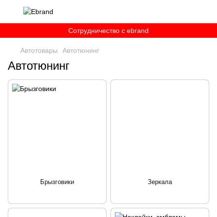
Сотрудничество c ebrand
Автотовары
Автотюнинг
Автотюнинг
Брызговики
Зеркала