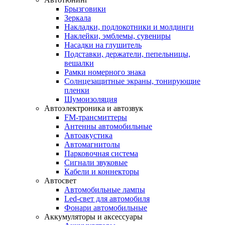
Брызговики
Зеркала
Накладки, подлокотники и молдинги
Наклейки, эмблемы, сувениры
Насадки на глушитель
Подставки, держатели, пепельницы,
вешалки
Рамки номерного знака
Солнцезащитные экраны, тонирующие
пленки
Шумоизоляция
Автоэлектроника и автозвук
FM-трансмиттеры
Антенны автомобильные
Автоакустика
Автомагнитолы
Парковочная система
Сигнали звуковые
Кабели и коннекторы
Автосвет
Автомобильные лампы
Led-свет для автомобиля
Фонари автомобильные
Аккумуляторы и аксессуары