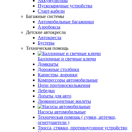
Аккумуляторы
Пускозарядные устройства
Старт-кабели
Багажные системы
Автомобильные багажники
Аэробоксы
Детские автокресла
Автокресла
Бустеры
Техническая помощь
Баллонные и свечные ключи
Домкраты
Дорожные столбики
Канистры, воронки
Компрессоры автомобильные
Цепи противоскольжения
Лебедки
Лопаты для авто
Люминесцентные жилеты
Насосы автомобильные
Техническая помощь ( сумки, аптечки,
огнетушители )
Тросса, стяжки, противоугонное устройство