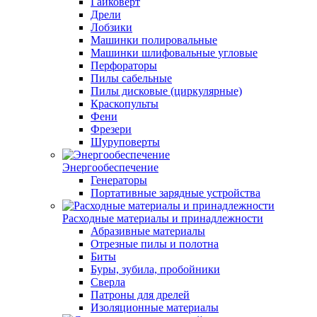
Гайковерт
Дрели
Лобзики
Машинки полировальные
Машинки шлифовальные угловые
Перфораторы
Пилы сабельные
Пилы дисковые (циркулярные)
Краскопульты
Фени
Фрезери
Шуруповерты
Энергообеспечение
Генераторы
Портативные зарядные устройства
Расходные материалы и принадлежности
Абразивные материалы
Отрезные пилы и полотна
Биты
Буры, зубила, пробойники
Сверла
Патроны для дрелей
Изоляционные материалы