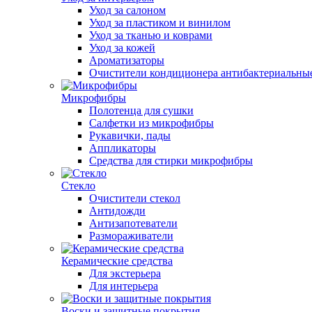
Уход за салоном
Уход за пластиком и винилом
Уход за тканью и коврами
Уход за кожей
Ароматизаторы
Очистители кондиционера антибактериальны
Микрофибры
Полотенца для сушки
Салфетки из микрофибры
Рукавички, пады
Аппликаторы
Средства для стирки микрофибры
Стекло
Очистители стекол
Антидожди
Антизапотеватели
Размораживатели
Керамические средства
Для экстерьера
Для интерьера
Воски и защитные покрытия