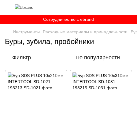
Сотрудничество c ebrand
Инструменты
Расходные материалы и принадлежности
Бу
Буры, зубила, пробойники
Фильтр
По популярности