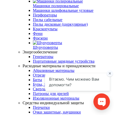
Машинки полировальные
Машинки шлифовальные угловые
Перфораторы
Пилы сабельные
Пилы дисковые (циркулярные)
Краскопульты
Фени
Фрезери
Шуруповерты
Энергообеспечение
Генераторы
Портативные зарядные устройства
Расходные материалы и принадлежности
Абразивные материалы
Отрезные пилы и полотна
Биты
Буры, зубила, пробойники
Сверла
Патроны для дрелей
Изоляционные материалы
Средства индивидуальной защиты
Перчатки
Очки защитные, наушники