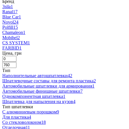
Бренд
3sila
1
Ranal
17
Blue Car
1
Novol
24
Polfill
15
Chamaleon
1
Mobihel
2
CS SYSTEM
1
FARBID
1
Цена, грн
Тип
Наполнительные автошпатлевки
42
Шпатлевочные составы для ремонта пластика
2
Автомобильные шпатлевки для армирования
1
Автомобильные финишные шпатлевки
7
Однокомпонентная шпатлевка
1
Шпатлевка для напыления на кузов
4
Тип шпатлевки
С алюминиевым порошком
9
Для пластика
4
Со стекловолокном
18
Отделочная
11