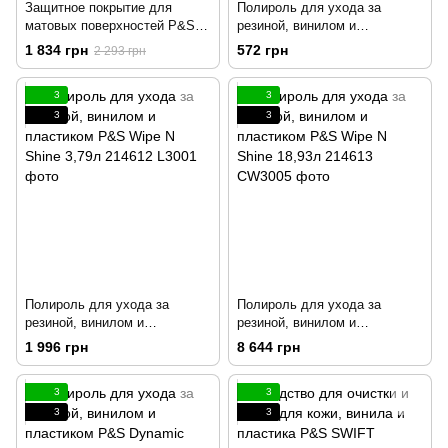
Защитное покрытие для
Полироль для ухода за
матовых поверхностей P&S
резиной, винилом и
Matte Finish Protectant 950мл
пластиком P&S Wipe N Shine
1 834 грн
572 грн
2 293 грн
214526
473мл 214611
3
3
3
3
Полироль для ухода за
Полироль для ухода за
резиной, винилом и
резиной, винилом и
пластиком P&S Wipe N Shine
пластиком P&S Wipe N Shine
1 996 грн
8 644 грн
3,79л 214612
18,93л 214613
3
3
3
3