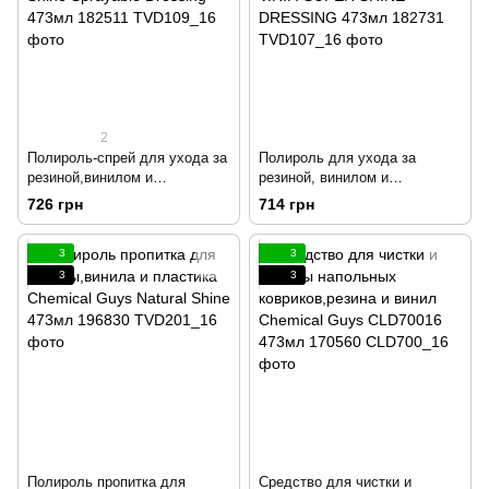
2
Полироль-спрей для ухода за
Полироль для ухода за
резиной,винилом и
резиной, винилом и
пласт.Chemical Guys Silk
пластиком Chemical Guys
726 грн
714 грн
Shine Sprayable Dressing
V.R.P. SUPER SHINE
473мл 182511
DRESSING 473мл 182731
3
3
3
3
Полироль пропитка для
Средство для чистки и