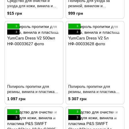
Средство для очистки и
Полироль для ухода за
ухода для кожи, винила и
резиной, винилом и
пластика P&S SWIFT Clean &
пластиком P&S Wipe N Shine
915 грн
999 грн
Shine 473мл 214590
разлив 1л 214751
3
3
3
3
Полироль пропитки для
Полироль пропитки для
резины, винила и пластика
резины, винила и пластика
YumCars Dress V2 500мл
YumCars Dress V2 5л
1 097 грн
5 307 грн
3
3
3
3