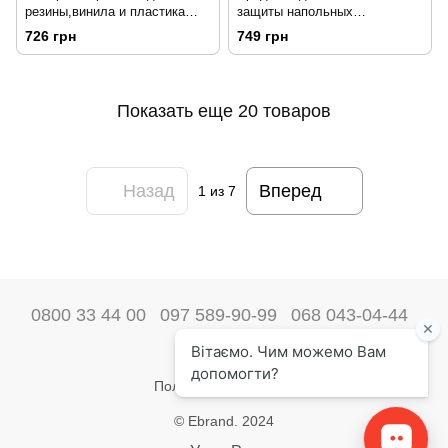
резины,винила и пластика
защиты напольных
Chemical Guys Natural Shine
ковриков,резина и винил
726 грн
749 грн
473мл 196830
Chemical Guys CLD70016
473мл 170560
Показать еще 20 товаров
Назад
Вперед
1
из 7
0800 33 44 00
097 589-90-99
068 043-04-44
Наши контакты
Полная версия сайта
© Ebrand. 2024