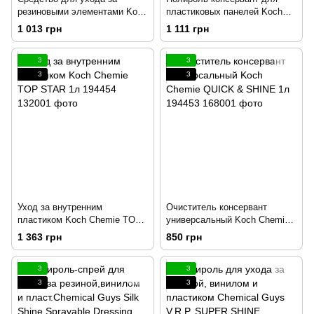
резиновыми элементами Koch
пластиковых панелей Koch
Chemie GUMMIFIX siliconfrei
Chemie COCKPIT-SUPER-
1 013 грн
1 111 грн
1л 194625
PFLEGE 1л 195883
3
3
3
3
Уход за внутренним
Очиститель консервант
пластиком Koch Chemie TOP
универсальный Koch Chemie
STAR 1л 194454
QUICK & SHINE 1л 194453
1 363 грн
850 грн
3
3
3
3