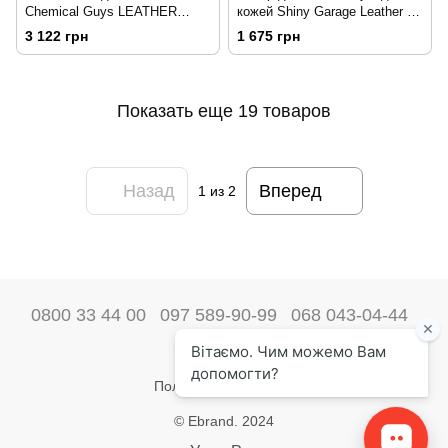
Chemical Guys LEATHER
кожей Shiny Garage Leather Kit
CLEANER - COLORLESS &
Soft 211493
3 122 грн
1 675 грн
ODORLESS SUPER CLEANER
3785мл 207375
Показать еще 19 товаров
Назад
Вперед
1
из 2
0800 33 44 00
097 589-90-99
068 043-04-44
Наши контакты
Полная версия сайта
© Ebrand. 2024