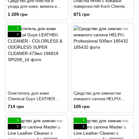
Средство для очистки и
Очистка пятен с кожаных
ухода для кожи, винила и
поверхностей Koch Chemie
пластика P&S SWIFT
TINTEN & KULI-EX 250мл
1 209 грн
871 грн
Clean&Shine разлив 1л
194459
3
3
Очиститель для кожи
Средство для химчистки
Chemical Guys LEATHER
кожаного салона HELPIX
CLEANER - COLORLESS &
Professional 500мл 185432
714 грн
105 грн
ODORLESS SUPER CLEANER
473мл 196819
3
3
3
3