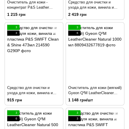
Очиститель для кожи -
Средство для очистки и
концентрат P&S Leather
ухода для кожи, винила и
Cleaner Concentrate 946мл
пластика P&S SWIFT
1 215 грн
2 419 грн
214587
Clean&Shine 3,79л 214589
3
3
3
6
Средство для очистки и
Очиститель для кожи (мягкий)
ухода для кожи, винила и
Gyeon Q²M LeatherCleaner
пластика P&S SWIFT Clean &
Natural 1000 мл
915 грн
1 148 грн/шт
Shine 473мл 214590
3
3
6
3