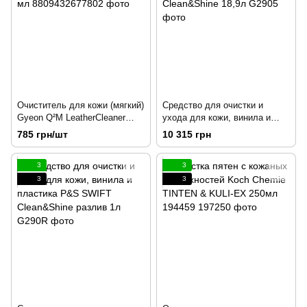
Очиститель для кожи (мягкий)
Средство для очистки и
Gyeon Q²M LeatherCleaner
ухода для кожи, винила и
Natural 500 мл
пластика P&S SWIFT
785 грн/шт
10 315 грн
Clean&Shine 18,9л
3
3
3
3