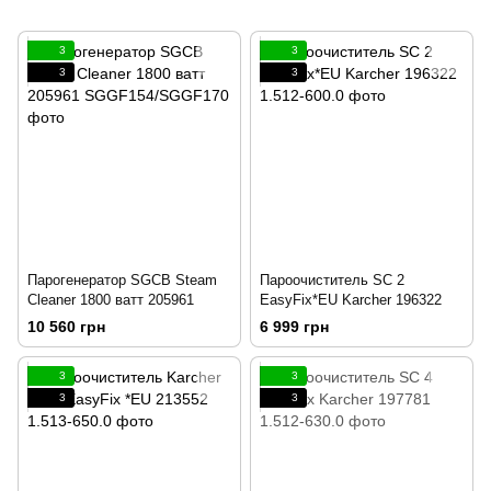
3
3
3
3
Парогенератор SGCB Steam
Пароочиститель SC 2
Cleaner 1800 ватт 205961
EasyFix*EU Karcher 196322
10 560 грн
6 999 грн
3
3
3
3