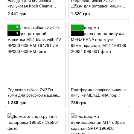
Насадка для полировки
Подложка гибкая ZviZZer
каучуковая Koch Chemie
125мм для роторной машинки
Polierteller mit
M14 black with 194792
2 441 грн
1 320 грн
Zellkautschukpolster Ø 123мм
194612
3
3
3
3
Подложка гибкая ZviZZer
Платформа полировальная на
76мм для роторной машинки
липучке MENZERNA под
M14 black with ZV-
круги 95мм, красная, M14
1 238 грн
785 грн
BP0007600RM 194791
198189