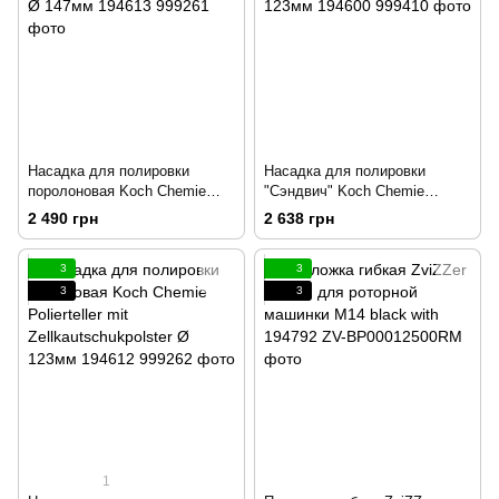
Насадка для полировки
Насадка для полировки
поролоновая Koch Chemie
"Сэндвич" Koch Chemie
Schaumpolster extra weiches Ø
Polierteller, Sandwich Ø 123мм
2 490 грн
2 638 грн
147мм 194613
194600
3
3
3
3
1