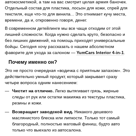
автокосметикой, а там на вас смотрит целая армия баночек.
Отдельный состав для пластика, лосьон для кожи, спрей для
текстиля, еще что-то для винила... Это отнимает кучу места,
времени, да и, откровенно говоря, денег.
В современном детейлинге мы все чаще отходим от этой
лишней сложности. Когда нужно сделать круто, безопасно и
без лишних движений, на помощь приходят универсальные
бойцы. Сегодня хочу рассказать о нашем абсолютном
фаворите для ухода за салоном —
YumCars Interior 4-in-1
.
Почему именно он?
Это не просто очередная «водичка с приятным запахом». Это
действительно умный продукт, который закрывает сразу
четыре вопроса одним нанесением:
Чистит на отлично.
Легко вытягивает грязь, жирные
следы от рук или остатки макияжа из текстуры пластика,
резины и кожи.
Возвращает заводской вид.
Никакого дешевого
маслянистого блеска или липкости. Только тот самый
благородный, полностью матовый финиш, будто авто
только что выехало из автосалона.