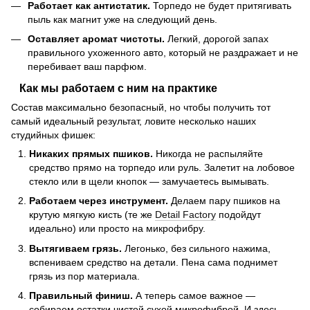
Работает как антистатик.
Торпедо не будет притягивать
пыль как магнит уже на следующий день.
Оставляет аромат чистоты.
Легкий, дорогой запах
правильного ухоженного авто, который не раздражает и не
перебивает ваш парфюм.
Как мы работаем с ним на практике
Состав максимально безопасный, но чтобы получить тот
самый идеальный результат, ловите несколько наших
студийных фишек:
Никаких прямых пшиков.
Никогда не распыляйте
средство прямо на торпедо или руль. Залетит на лобовое
стекло или в щели кнопок — замучаетесь вымывать.
Работаем через инструмент.
Делаем пару пшиков на
крутую мягкую кисть (те же
Detail Factory
подойдут
идеально) или просто на микрофибру.
Вытягиваем грязь.
Легонько, без сильного нажима,
вспениваем средство на детали. Пена сама поднимет
грязь из пор материала.
Правильный финиш.
А теперь самое важное —
собираем остатки чистой сухой микрофиброй. И здесь