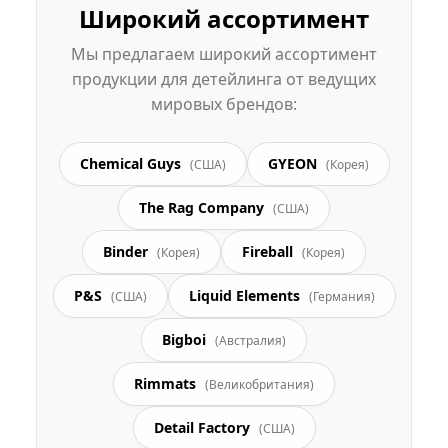
Широкий ассортимент
Мы предлагаем широкий ассортимент
продукции для детейлинга от ведущих
мировых брендов:
Chemical Guys
GYEON
(США)
(Корея)
The Rag Company
(США)
Binder
Fireball
(Корея)
(Корея)
P&S
Liquid Elements
(США)
(Германия)
Bigboi
(Австралия)
Rimmats
(Великобритания)
Detail Factory
(США)