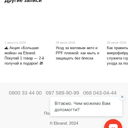
Другие записи
1 августа 2026
28 июля 2026
28 июля 2026
🌊 Акция «Большая
Уход за матовым авто и
Как правиль
мойка» на Ebrand:
PPF пленкой: как мыть и
микрофибру
Покупай 1 товар — 2-й
защищать без блеска
служила го
получай в подарок! 🎁
ухода за п
0800 33 44 00
097 589-90-99
068 043-04-44
Наши контакты
Полная версия сайта
© Ebrand. 2024