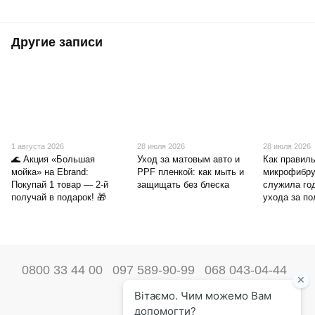
Другие записи
1 августа 2026
28 июля 2026
28 июля 2026
🌊 Акция «Большая
Уход за матовым авто и
Как правиль
мойка» на Ebrand:
PPF пленкой: как мыть и
микрофибру
Покупай 1 товар — 2-й
защищать без блеска
служила го
получай в подарок! 🎁
ухода за п
0800 33 44 00
097 589-90-99
068 043-04-44
Наши контакты