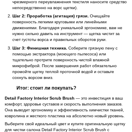
чрезмерного переувлажнения текстиля наносите средство
непосредственно на ворс щетки).
Шаг 2: Проработка (агитация) грязи.
Очищайте
поверхность легкими круговыми или линейными
движениями. Благодаря уникальной эргономике, вам не
нужно сильно давить на инструмент — щетка чистит за
счет густоты ворса и правильных оборотов руки.
Шаг 3: Финишная техника.
Соберите грязную пену с
помощью экстрактора (моющего пылесоса) или
тщательно протрите поверхность чистой влажной
микрофиброй. После завершения работ обязательно
промойте щетку теплой проточной водой и оставьте
сохнуть ворсом вниз.
Итог: стоит ли покупать?
Detail Factory Interior Scrub Brush
— это инвестиция в ваш
комфорт, здоровье суставов и скорость выполнения заказов.
Она выводит эргономику и эффективность химчистки тканей,
ковролина и жесткого пластика на абсолютно новый уровень.
Выберите свой идеальный цвет и купите оригинальную щетку
для чистки салона Detail Factory Interior Scrub Brush с