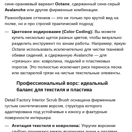
сине-оранжевый вариант
Octane
, сдержанный сине-серый
Avalanche
или другие фирменные комбинации.
Разнообразие оттенков — это не только про крутой вид на
полке, но и про строгий практический подход:
Цветовое кодирование (Color Coding):
Вы можете
купить несколько щеток разных цветов, чтобы визуально
разделить инструмент по зонам работы. Например, яркую
Octane
использовать исключительно для чистки тканевой
обивки сидений, а сдержанную
Avalanche
— для
«грязных» зон: ковролина, педалей и пластиковых
порогов. Это полностью исключает риск переноса песка
или застарелой грязи на чистые текстильные элементы.
Профессиональный ворс: идеальный
баланс для текстиля и пластика
Detail Factory Interior Scrub Brush оснащена фирменным
густым синтетическим ворсом, структура которого
адаптирована под устойчивые к износу и фактурные
поверхности интерьера:
Агитация текстиля и ковролина:
Упругие ворсинки
глубоко проникают между волокнами ткани и петлями