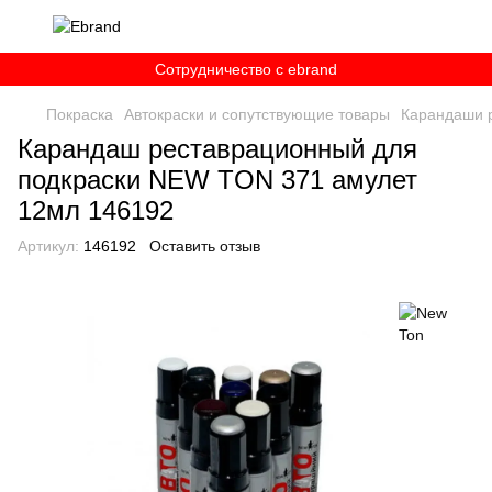
Сотрудничество c ebrand
Покраска
Автокраски и сопутствующие товары
Карандаши 
Карандаш реставрационный для
подкраски NEW TON 371 амулет
12мл 146192
Артикул:
146192
Оставить отзыв