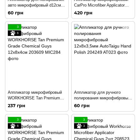
авто микрофибровый d12см
CarPro Microfiber Applicator
197110
199151
60 грн
420 грн
3
6
Аппликатор микрофибровый
Аппликатор для ручного
WORKHORSE Tan Premium
полирования микрофибровый
Grade Chemical Guys
12х8х3,5мм AutoTaigu Hand
237 грн
60 грн
12x8x4см 203609
Polish 204249
3
3
6
3