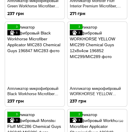
Аппликатор микрофибровый
Аппликатор Monster Fluff
Green Workhorse Microfiber
Interior Premium Microfiber,
Applicator Pad MIC288
Orange, Chemical Guys 1шт
237 грн
271 грн
Chemical Guys 196851
196850
3
3
6
3
Аппликатор микрофибровый
Аппликатор микрофибровый
Black Workhorse Microfiber
WORKHORSE YELLOW
Applicator MIC283 Chemical
MIC299 Chemical Guys
237 грн
237 грн
Guys 196847
12x8x4см 196852
3
3
3
3