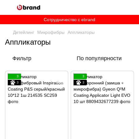
Сотрудничество c ebrand
Детейлинг
Микрофибры
Аппликаторы
Аппликаторы
Фильтр
По популярности
3
3
3
3