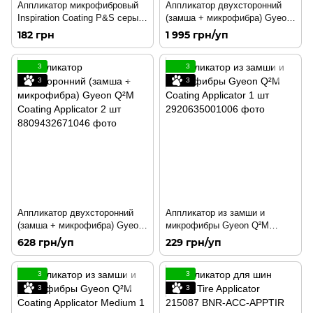
Аппликатор микрофибровый
Аппликатор двухсторонний
Inspiration Coating P&S серый/
(замша + микрофибра) Gyeon
красный 10*12 1ш 214535
Q²M Coating Applicator Light
182 грн
1 995 грн/уп
EVO 10 шт
3
3
3
3
Аппликатор двухсторонний
Аппликатор из замши и
(замша + микрофибра) Gyeon
микрофибры Gyeon Q²M
Q²M Coating Applicator 2 шт
Coating Applicator 1 шт
628 грн/уп
229 грн/уп
3
3
3
3