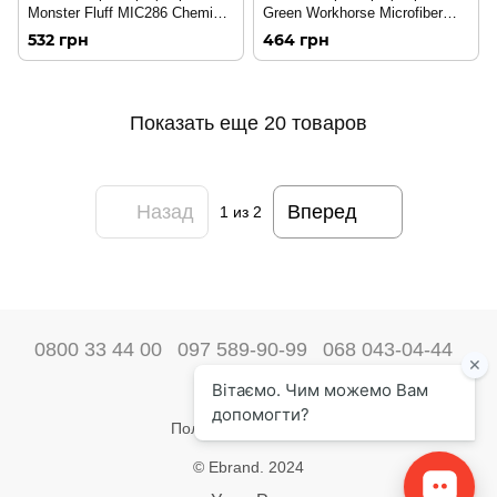
Monster Fluff MIC286 Chemical
Green Workhorse Microfiber
Guys 2шт 208525
Applicator Pad MIC288
532 грн
464 грн
Chemical Guys 2шт 208526
Показать еще 20 товаров
Назад
Вперед
1
из 2
0800 33 44 00
097 589-90-99
068 043-04-44
Наши контакты
Полная версия сайта
© Ebrand. 2024