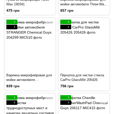
Wax 190341
мойки автомобиля Three-Way
Mitt Chemical Guys 200020
475 грн
657 грн
3
3
3
3
Варежка микрофибровая для
Перчатка для чистки стекла
мойки автомобиля
CarPro GlassMitt 205426
STRANGER Chemical Guys
839 грн
756 грн
204299
3
3
6
3