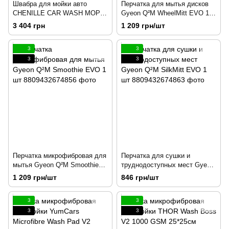
Швабра для мойки авто
Перчатка для мытья дисков
CHENILLE CAR WASH MOP
Gyeon Q²M WheelMitt EVO 1
Chemical Guys 214185
шт
3 404 грн
1 209 грн/шт
3
3
3
3
Перчатка микрофибровая для
Перчатка для сушки и
мытья Gyeon Q²M Smoothie
труднодоступных мест Gyeon
EVO 1 шт
Q²M SilkMitt EVO 1 шт
1 209 грн/шт
846 грн/шт
3
3
3
3