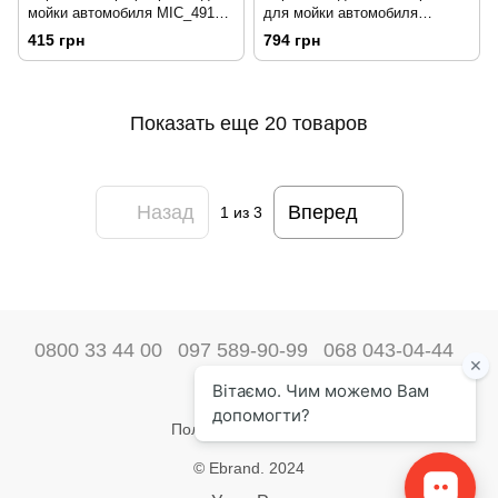
мойки автомобиля MIC_491
для мойки автомобиля
Chemical Guys 207365
MIC513 Chemical Guys BIG
415 грн
794 грн
NOODLE SUPERSIZED
208530
Показать еще 20 товаров
Назад
Вперед
1
из 3
0800 33 44 00
097 589-90-99
068 043-04-44
Наши контакты
Полная версия сайта
© Ebrand. 2024