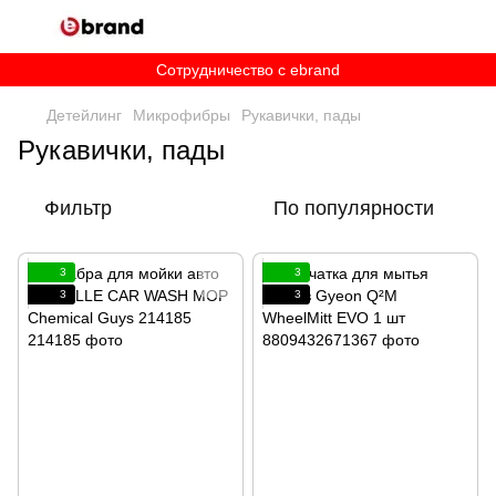
Сотрудничество c ebrand
Детейлинг
Микрофибры
Рукавички, пады
Рукавички, пады
Фильтр
По популярности
3
3
3
3