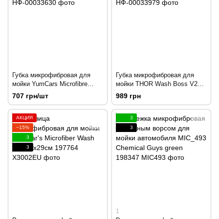
Губка микрофибровая для
Губка микрофибровая для
мойки YumCars Microfibre
мойки THOR Wash Boss V2
Wash Pad V2
1000 GSM 25*25см
707 грн/шт
989 грн
АКЦИЯ
3
−15%
3
3
3
1