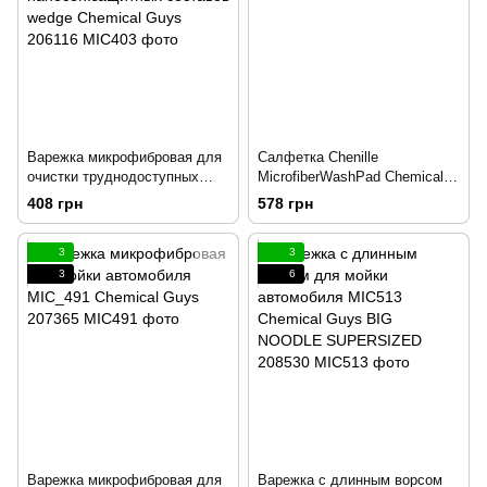
Варежка микрофибровая для
Салфетка Chenille
очистки труднодоступных
MicrofiberWashPad Chemical
мест и нанесен.защитных
Guys 206117
408 грн
578 грн
составов wedge Chemical
Guys 206116
3
3
3
6
Варежка микрофибровая для
Варежка с длинным ворсом