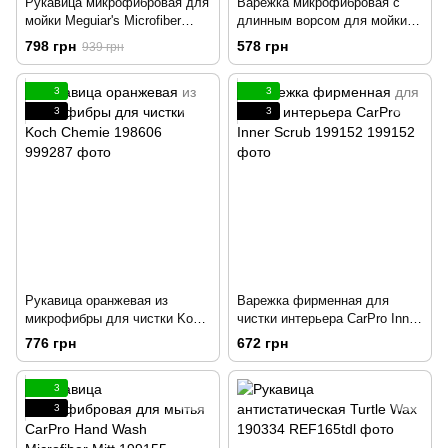
Рукавица микрофибровая для
Варежка микрофибровая с
мойки Meguiar's Microfiber
длинным ворсом для мойки
Wash Mitt 19х29см 197764
автомобиля MIC_493 Chemical
798 грн
578 грн
939 грн
Guys green 198347
3
3
3
3
Рукавица оранжевая из
Варежка фирменная для
микрофибры для чистки Koch
чистки интерьера CarPro Inner
Chemie 198606
Scrub 199152
776 грн
672 грн
3
3