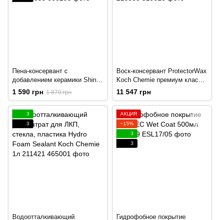
Пена-консервант с
Воск-консервант ProtectorWax
добавлением керамики Shiny
Koch Chemie премиум класса
Garage Ceramic foam 1л
10л 210533
1 590 грн
11 547 грн
1 870 грн
207680
3
АКЦИЯ
3
−15%
3
3
Водоотталкивающий
Гидрофобное покрытие