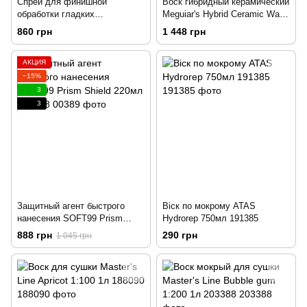
Спрей для финишной
Воск гибридный керамический
обработки гладких
Meguiar's Hybrid Ceramic Wax
поверхностей без силикона
768мл 197754
860 грн
1 448 грн
Koch Chemie Quick Finish 1л
195882
АКЦИЯ
−15%
3
3
Защитный агент быстрого
Віск по мокрому ATAS
нанесения SOFT99 Prism
Hydrorep 750мл 191385
Shield 220мл 197168
888 грн
290 грн
1 045 грн