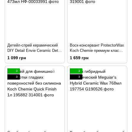
Детейл-спрей керамический
Воск-консервант ProtectorWax
DIY Detail Envie Ceramic Detail
Koch Chemie премиум класса
Spray 473мл
1л 194470
1 099 грн
1 659 грн
3
3
3
3