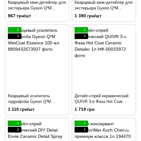
Кварцевый квик-детейлер для
Кварцевый квик-детейлер для
экстерьера Gyeon Q²M
экстерьера Gyeon Q²M
CeramicDetailer 500 мл
CeramicDetailer 1000 мл
967 грн/шт
1 390 грн/шт
3
3
3
3
Кварцевый усилитель
Детейл-спрей керамический
гидрофоба Gyeon Q²M
QUIVR 3-я Фаза Hot Coat
WetCoat Essence 100 мл
Ceramic Detailer 1л
1 110 грн/шт
1 719 грн
3
3
3
3