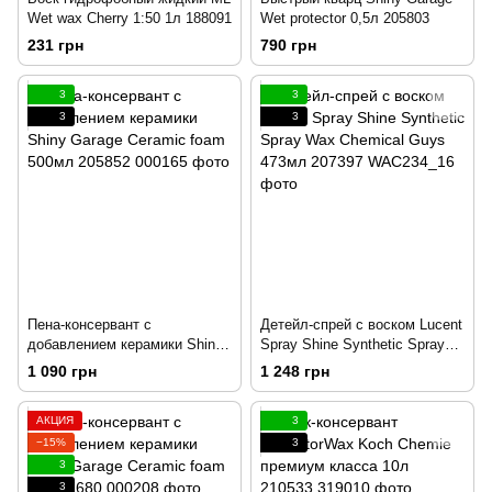
Wet wax Cherry 1:50 1л 188091
Wet protector 0,5л 205803
231 грн
790 грн
3
3
3
3
Пена-консервант с
Детейл-спрей с воском Lucent
добавлением керамики Shiny
Spray Shine Synthetic Spray
Garage Ceramic foam 500мл
Wax Chemical Guys 473мл
1 090 грн
1 248 грн
205852
207397
АКЦИЯ
3
−15%
3
3
3