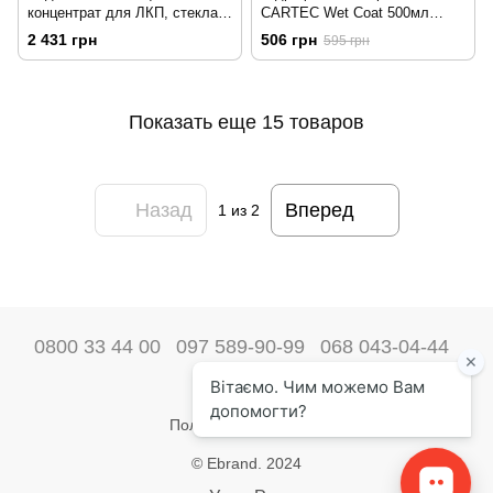
концентрат для ЛКП, стекла,
CARTEC Wet Coat 500мл
пластика Hydro Foam Sealant
212669
2 431 грн
506 грн
595 грн
Koch Chemie 1л 211421
Показать еще 15 товаров
Назад
Вперед
1
из 2
0800 33 44 00
097 589-90-99
068 043-04-44
Наши контакты
Полная версия сайта
© Ebrand. 2024