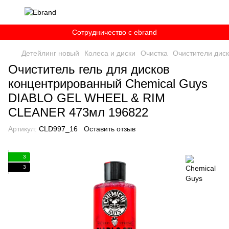
Сотрудничество c ebrand
Детейлинг новый
Колеса и диски
Очистка
Очистители дис
Очиститель гель для дисков
концентрированный Chemical Guys
DIABLO GEL WHEEL & RIM
CLEANER 473мл 196822
Артикул:
CLD997_16
Оставить отзыв
3
3