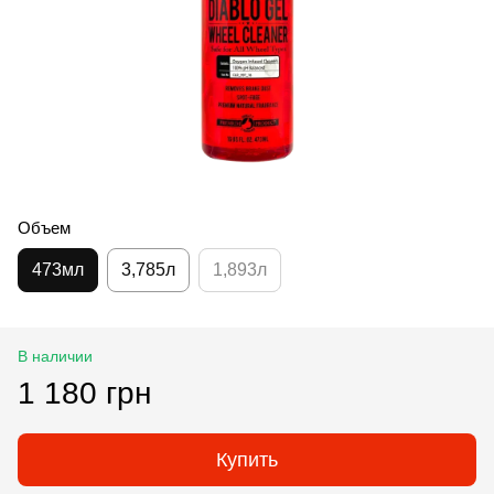
Объем
473мл
3,785л
1,893л
В наличии
1 180 грн
Купить