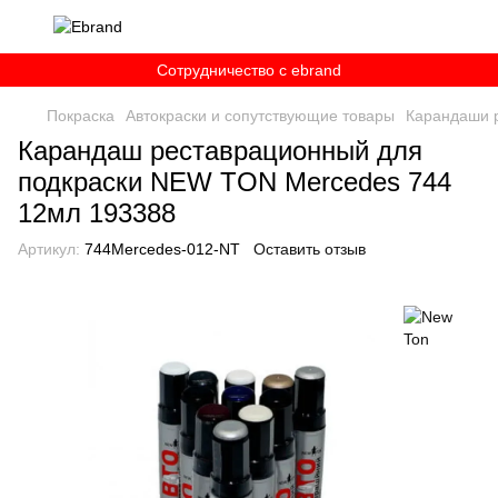
Сотрудничество c ebrand
Покраска
Автокраски и сопутствующие товары
Карандаши 
Карандаш реставрационный для
подкраски NEW TON Mercedes 744
12мл 193388
Артикул:
744Mercedes-012-NT
Оставить отзыв