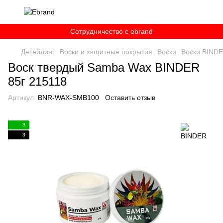
Сотрудничество c ebrand
Детейлинг
Воски и защитные покрытия
Воски
Воски BIND
Воск твердый Samba Wax BINDER
85г 215118
Артикул:
BNR-WAX-SMB100
Оставить отзыв
3
3