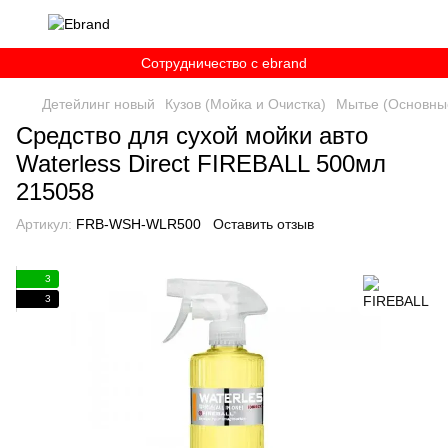
Сотрудничество c ebrand
Детейлинг новый
Кузов (Мойка и Очистка)
Мытье (Основны
Средство для сухой мойки авто
Waterless Direct FIREBALL 500мл
215058
Артикул:
FRB-WSH-WLR500
Оставить отзыв
3
3