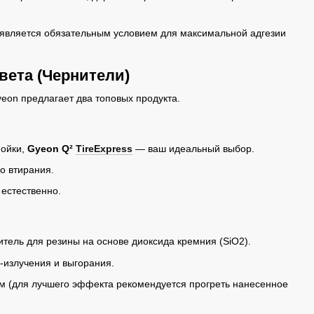
 является обязательным условием для максимальной адгезии
вета (Чернители)
eon предлагает два топовых продукта.
мойки,
Gyeon Q²
TireExpress
— ваш идеальный выбор.
о втирания.
естественно.
тель для резины на основе диоксида кремния (SiO2).
-излучения и выгорания.
м (для лучшего эффекта рекомендуется прогреть нанесенное