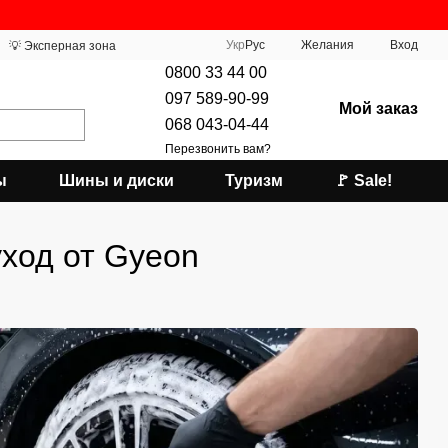
Укр
Рус
Желания
Вход
💡 Эксперная зона
0800 33 44 00
097 589-90-99
Мой заказ
068 043-04-44
Перезвонить вам?
ы
Шины и диски
Туризм
🚩 Sale!
ход от Gyeon