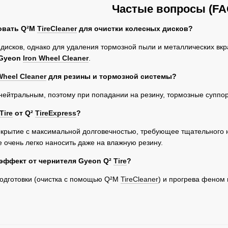
Частые вопросы (FA
овать Q²M
TireCleaner
для очистки колесных дисков?
я дисков, однако для удаления тормозной пыли и металлических вк
Gyeon
Iron Wheel Cleaner
.
Wheel Cleaner
для резины и тормозной системы?
-нейтральным, поэтому при попадании на резину, тормозные суппор
Tire
от Q²
TireExpress
?
покрытие с максимальной долговечностью, требующее тщательного 
е очень легко наносить даже на влажную резину.
эффект от чернителя Gyeon Q²
Tire
?
одготовки (очистка с помощью Q²M
TireCleaner
) и прогрева феном