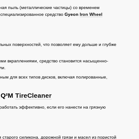
зная пыль (металлические частицы) со временем
но специализированное средство
Gyeon
Iron Wheel
льных поверхностей, что позволяет ему дольше и глубже
ими вкраплениями, средство становится насыщенно-
ли.
ым для всех типов дисков, включая полированные,
с Q²M
TireCleaner
работать эффективно, если его нанести на грязную
 старого силикона, дорожной грязи и масел из пористой