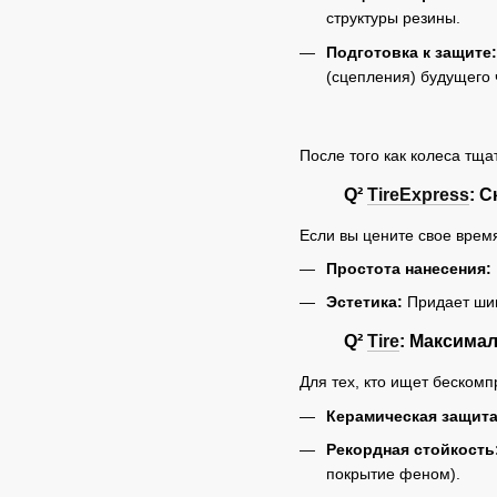
структуры резины.
Подготовка к защите:
(сцепления) будущего 
После того как колеса тщ
Q²
TireExpress
: 
Если вы цените свое врем
Простота нанесения:
Эстетика:
Придает шин
Q²
Tire
: Максима
Для тех, кто ищет беском
Керамическая защита
Рекордная стойкость
покрытие феном).