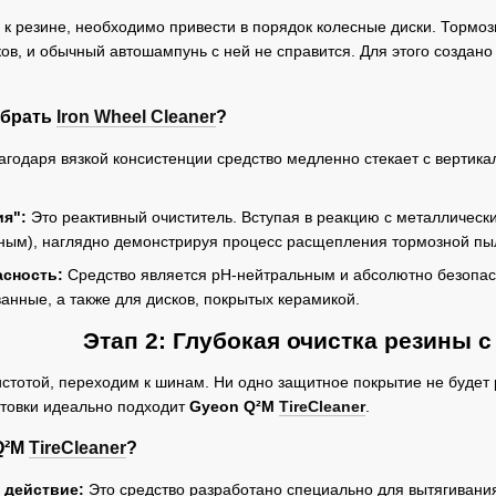
к резине, необходимо привести в порядок колесные диски. Тормо
ков, и обычный автошампунь с ней не справится. Для этого созда
ыбрать
Iron Wheel Cleaner
?
годаря вязкой консистенции средство медленно стекает с вертика
я":
Это реактивный очиститель. Вступая в реакцию с металлическ
ным), наглядно демонстрируя процесс расщепления тормозной пы
асность:
Средство является pH-нейтральным и абсолютно безопасн
нные, а также для дисков, покрытых керамикой.
Этап 2: Глубокая очистка резины 
истотой, переходим к шинам. Ни одно защитное покрытие не будет 
отовки идеально подходит
Gyeon Q²M
TireCleaner
.
Q²M
TireCleaner
?
 действие:
Это средство разработано специально для вытягивания