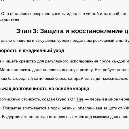
Оно оставляет поверхность шины идеально чистой и матовой, что
чернителя.
Этап 3: Защита и восстановление ц
ательно очищены и высушены, время придать им роскошный вид. Gy
Скорость и ежедневный уход
я и ищете средство для регулярного использования после каждой 
Можно наносить даже на слегка влажную резину. Не требует долгог
ам благородный сатиновый блеск, который выглядит максимально 
льная долговечность на основе кварца
промиссную стойкость, создан
Gyeon Q²
Tire
— первый в мире черни
:
Покрытие впитывается в поры резины, обеспечивая защиту от УФ
:
Выдерживает несколько интенсивных моек под высоким давление