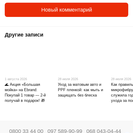
Новый комментарий
Другие записи
1 августа 2026
28 июля 2026
28 июля 2026
🌊 Акция «Большая
Уход за матовым авто и
Как правиль
мойка» на Ebrand:
PPF пленкой: как мыть и
микрофибру
Покупай 1 товар — 2-й
защищать без блеска
служила го
получай в подарок! 🎁
ухода за п
0800 33 44 00
097 589-90-99
068 043-04-44