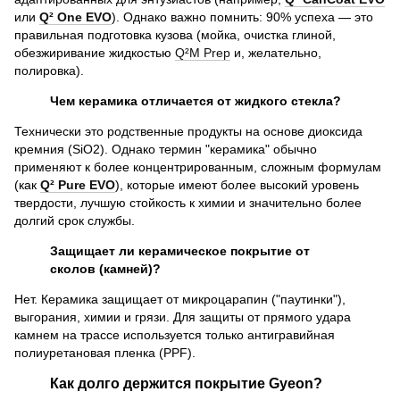
или
Q² One EVO
). Однако важно помнить: 90% успеха — это
правильная подготовка кузова (мойка, очистка глиной,
обезжиривание жидкостью
Q²M Prep
и, желательно,
полировка).
Чем керамика отличается от жидкого стекла?
Технически это родственные продукты на основе диоксида
кремния (SiO2). Однако термин "керамика" обычно
применяют к более концентрированным, сложным формулам
(как
Q² Pure EVO
), которые имеют более высокий уровень
твердости, лучшую стойкость к химии и значительно более
долгий срок службы.
Защищает ли керамическое покрытие от
сколов (камней)?
Нет. Керамика защищает от микроцарапин ("паутинки"),
выгорания, химии и грязи. Для защиты от прямого удара
камнем на трассе используется только антигравийная
полиуретановая пленка (PPF).
Как долго держится покрытие Gyeon?