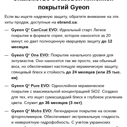
покрытий Gyeon
Если вы ищете надежную защиту, обратите внимание на эти
хиты продаж, доступные на
ebrand.ua
:
Gyeon
Q² CanCoat EVO
:
Идеальный старт. Легкое
покрытие в формате спрея, которое наносится за 20
минут, но дает полноценную кварцевую защиту
до 12
месяцев
.
Gyeon
Q² One EVO
:
Покрытие начального уровня для
энтузиастов. Оно наносится так же просто, как обычный
воск, но обеспечивает настоящую керамическую защиту,
глянцевый блеск и стойкость
до 24 месяцев (или 25 тыс.
км)
.
Gyeon
Q² Pure EVO
:
Однослойное керамическое
покрытие с максимальной концентрацией SiO2. Создано
для тех, кто ищет сумасшедший блеск и глубокое усиление
цвета. Служит
до 36 месяцев (3 лет)
.
Gyeon
Q² Mohs EVO
:
Легендарное покрытие на основе
фторполимеров. Обеспечивает экстремальную гладкость
и невероятную гидрофобность. С учетом украинских