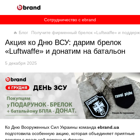
Сотрудничество c ebrand
🔥 Блог
Получите фирменный брелок «Luftwaffe» и поддержи
Акция ко Дню ВСУ: дарим брелок
«Luftwaffe» и донатим на батальон
5 декабря 2025
Ко Дню Вооруженных Сил Украины команда
ebrand.ua
подготовила особенную акцию, которая объединяет приятные
покупки с реальной помощью фронту.