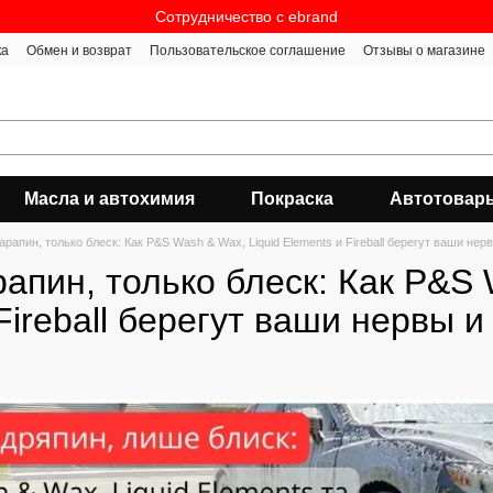
Сотрудничество c ebrand
ка
Обмен и возврат
Пользовательское соглашение
Отзывы о магазине
Масла и автохимия
Покраска
Автотовар
арапин, только блеск: Как P&S Wash & Wax, Liquid Elements и Fireball берегут ваши нер
апин, только блеск: Как P&S 
Fireball берегут ваши нервы и