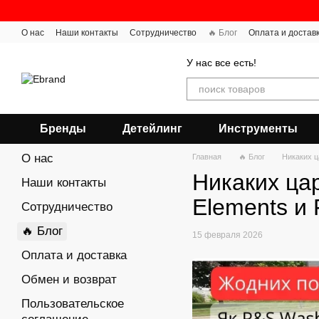
Перейти к основному контенту
О нас
Наши контакты
Сотрудничество
🔥 Блог
Оплата и достав
У нас все есть!
Бренды
Детейлинг
Инструменты
О нас
Главная
🔥 Блог
Никаких ц
Никаких цар
Наши контакты
Elements и 
Сотрудничество
🔥 Блог
15 февраля 2026
Оплата и доставка
Обмен и возврат
Пользовательское