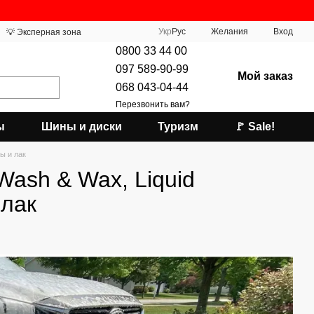
Укр
Рус
Желания
Вход
💡 Эксперная зона
0800 33 44 00
097 589-90-99
Мой заказ
068 043-04-44
Перезвонить вам?
ы
Шины и диски
Туризм
🚩 Sale!
вы и лак
Wash & Wax, Liquid
 лак