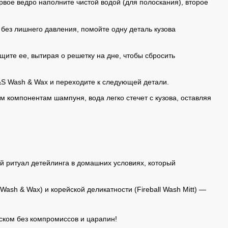
ервое ведро наполните чистой водой (для полоскания), второе
, без лишнего давления, помойте одну деталь кузова
ите ее, вытирая о решетку на дне, чтобы сбросить
&S Wash & Wax и переходите к следующей детали.
 компонентам шампуня, вода легко стечет с кузова, оставляя
 ритуал детейлинга в домашних условиях, который
ash & Wax) и корейской деликатности (Fireball Wash Mitt) —
ском без компромиссов и царапин!