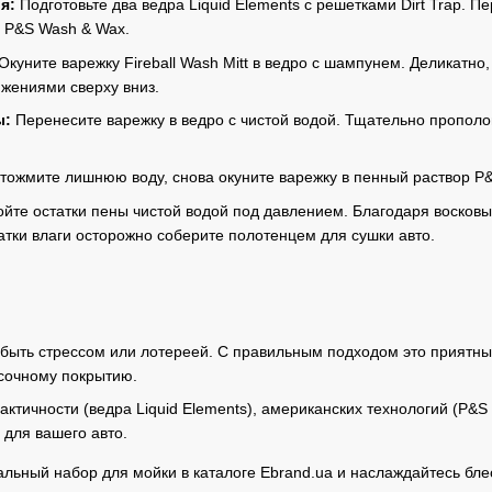
я:
Подготовьте два ведра Liquid Elements с решетками Dirt Trap. П
 P&S Wash & Wax.
Окуните варежку Fireball Wash Mitt в ведро с шампунем. Деликатно
ижениями сверху вниз.
ы:
Перенесите варежку в ведро с чистой водой. Тщательно прополощ
ожмите лишнюю воду, снова окуните варежку в пенный раствор P
йте остатки пены чистой водой под давлением. Благодаря восковым
атки влаги осторожно соберите полотенцем для сушки авто.
ыть стрессом или лотереей. С правильным подходом это приятный
сочному покрытию.
тичности (ведра Liquid Elements), американских технологий (P&S W
 для вашего авто.
льный набор для мойки в каталоге Ebrand.ua и наслаждайтесь бле