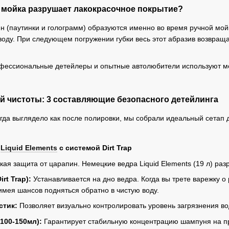
мойка разрушает лакокрасочное покрытие?
 (паутинки и голограмм) образуются именно во время ручной мойки
воду. При следующем погружении губки весь этот абразив возвраща
офессиональные детейлеры и опытные автолюбители используют м
й чистоты: 3 составляющие безопасного детейлинга
гда выглядело как после полировки, мы собрали идеальный сетап 
а
Liquid Elements
с системой Dirt Trap
кая защита от царапин. Немецкие ведра Liquid Elements (19 л) ра
rt Trap):
Устанавливается на дно ведра. Когда вы трете варежку о 
имея шансов подняться обратно в чистую воду.
стик:
Позволяет визуально контролировать уровень загрязнения во
100-150мл):
Гарантирует стабильную концентрацию шампуня на пр