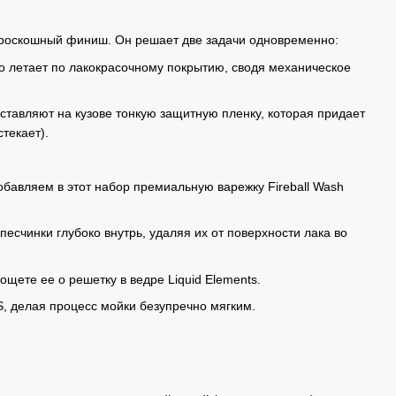
и роскошный финиш. Он решает две задачи одновременно:
но летает по лакокрасочному покрытию, сводя механическое
тавляют на кузове тонкую защитную пленку, которая придает
текает).
обавляем в этот набор премиальную варежку Fireball Wash
есчинки глубоко внутрь, удаляя их от поверхности лака во
щете ее о решетку в ведре Liquid Elements.
, делая процесс мойки безупречно мягким.