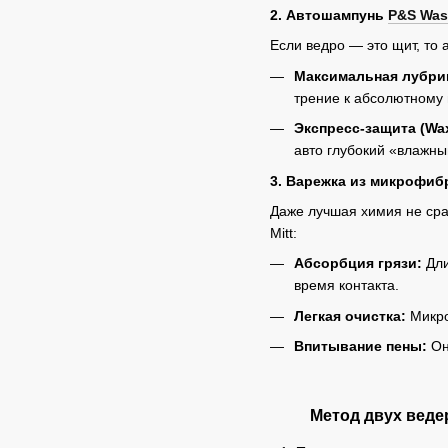
2. Автошампунь
P&S Wa
Если ведро — это щит, то
Максимальная лубри
трение к абсолютному
Экспресс-защита (Wax
авто глубокий «влажны
3. Варежка из микрофи
Даже лучшая химия не сра
Mitt:
Абсорбция грязи:
Дли
время контакта.
Легкая очистка:
Микро
Впитывание пены:
Он
Метод двух веде