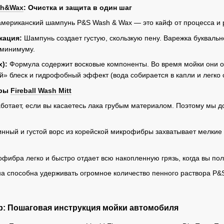
sh&Wax
: Очистка и защита в один шаг
 американский шампунь P&S Wash & Wax — это кайф от процесса 
кация:
Шампунь создает густую, скользкую пену. Варежка букваль
 минимуму.
):
Формула содержит восковые компоненты. Во время мойки они ос
й» блеск и гидрофобный эффект (вода собирается в капли и легко с
бры
Fireball Wash Mitt
ботает, если вы касаетесь лака грубым материалом. Поэтому мы д
нный и густой ворс из корейской микрофибры захватывает мелкие п
фибра легко и быстро отдает всю накопленную грязь, когда вы поло
а способна удерживать огромное количество пенного раствора P&S
р: Пошаговая инструкция мойки автомобиля