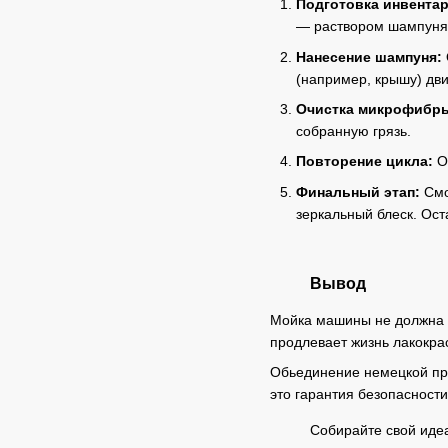
Подготовка инвентар
— раствором шампуня
Нанесение шампуня:
(например, крышу) дв
Очистка микрофибр
собранную грязь.
Повторение цикла:
От
Финальный этап:
Смо
зеркальный блеск. Ост
Вывод
Мойка машины не должна б
продлевает жизнь лакокра
Обьединение немецкой прак
это гарантия безопасности
Собирайте свой идеа